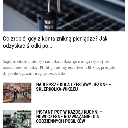
Co zrobić, gdy z konta znikną pieniądze? Jak
odzyskać środki po...
Nagłe zniknięcie pieniędzy z rachunku bankowego wymaga szybkiej, ale
uporządkowanej reakcji. Phishing bankowy, oszustwo na BLIK czy przejęcie
danych do logowania mogą prowadzić do...
NAJLEPSZE KOŁA I ZESTAWY JEZDNE –
SKLEP.KOLKA-WIKO.EU
INSTANT POT W KAŻDEJ KUCHNI –
NOWOCZESNE ROZWIĄZANIE DLA
CODZIENNYCH POSIŁKÓW