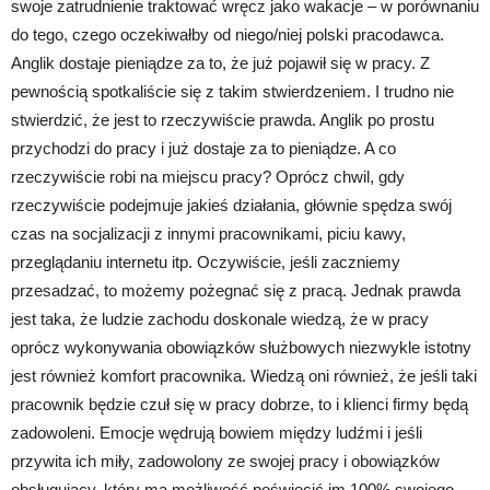
swoje zatrudnienie traktować wręcz jako wakacje – w porównaniu
do tego, czego oczekiwałby od niego/niej polski pracodawca.
Anglik dostaje pieniądze za to, że już pojawił się w pracy. Z
pewnością spotkaliście się z takim stwierdzeniem. I trudno nie
stwierdzić, że jest to rzeczywiście prawda. Anglik po prostu
przychodzi do pracy i już dostaje za to pieniądze. A co
rzeczywiście robi na miejscu pracy? Oprócz chwil, gdy
rzeczywiście podejmuje jakieś działania, głównie spędza swój
czas na socjalizacji z innymi pracownikami, piciu kawy,
przeglądaniu internetu itp. Oczywiście, jeśli zaczniemy
przesadzać, to możemy pożegnać się z pracą. Jednak prawda
jest taka, że ludzie zachodu doskonale wiedzą, że w pracy
oprócz wykonywania obowiązków służbowych niezwykle istotny
jest również komfort pracownika. Wiedzą oni również, że jeśli taki
pracownik będzie czuł się w pracy dobrze, to i klienci firmy będą
zadowoleni. Emocje wędrują bowiem między ludźmi i jeśli
przywita ich miły, zadowolony ze swojej pracy i obowiązków
obsługujący, który ma możliwość poświęcić im 100% swojego