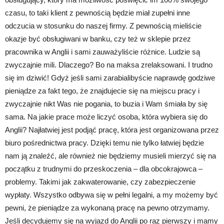
czasu, to taki klient z pewnością będzie miał zupełni inne
odczucia w stosunku do naszej firmy. Z pewnością mieliście
okazje być obsługiwani w banku, czy też w sklepie przez
pracownika w Anglii i sami zauważyliście różnice. Ludzie są
zwyczajnie mili. Dlaczego? Bo na maksa zrelaksowani. I trudno
się im dziwić! Gdyż jeśli sami zarabialibyście naprawdę godziwe
pieniądze za fakt tego, że znajdujecie się na miejscu pracy i
zwyczajnie nikt Was nie pogania, to buzia i Wam śmiała by się
sama. Na jakie prace może liczyć osoba, która wybiera się do
Anglii? Najłatwiej jest podjąć pracę, która jest organizowana przez
biuro pośrednictwa pracy. Dzięki temu nie tylko łatwiej będzie
nam ją znaleźć, ale również nie będziemy musieli mierzyć się na
początku z trudnymi do przeskoczenia – dla obcokrajowca –
problemy. Takimi jak zakwaterowanie, czy zabezpieczenie
wypłaty. Wszystko odbywa się w pełni legalni, a my możemy być
pewni, że pieniądze za wykonaną pracę na pewno otrzymamy.
Jeśli decydujemy się na wyjazd do Anglii po raz pierwszy i mamy