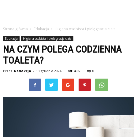
Strona główna
Edukacja
Higiena osobista i pielęgnacja ciała
Edukacja
Higiena osobista i pielęgnacja ciała
NA CZYM POLEGA CODZIENNA
TOALETA?
Przez
Redakcja
-
13 grudnia 2024
406
0