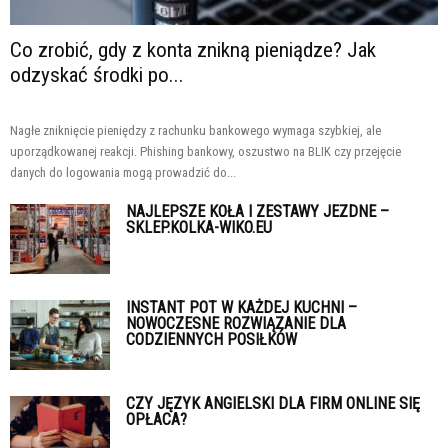
Co zrobić, gdy z konta znikną pieniądze? Jak
odzyskać środki po...
Nagłe zniknięcie pieniędzy z rachunku bankowego wymaga szybkiej, ale
uporządkowanej reakcji. Phishing bankowy, oszustwo na BLIK czy przejęcie
danych do logowania mogą prowadzić do...
NAJLEPSZE KOŁA I ZESTAWY JEZDNE –
SKLEP.KOLKA-WIKO.EU
INSTANT POT W KAŻDEJ KUCHNI –
NOWOCZESNE ROZWIĄZANIE DLA
CODZIENNYCH POSIŁKÓW
CZY JĘZYK ANGIELSKI DLA FIRM ONLINE SIĘ
OPŁACA?