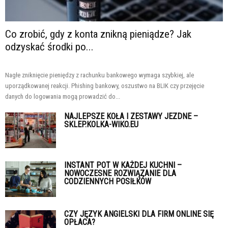
Co zrobić, gdy z konta znikną pieniądze? Jak
odzyskać środki po...
Nagłe zniknięcie pieniędzy z rachunku bankowego wymaga szybkiej, ale
uporządkowanej reakcji. Phishing bankowy, oszustwo na BLIK czy przejęcie
danych do logowania mogą prowadzić do...
NAJLEPSZE KOŁA I ZESTAWY JEZDNE –
SKLEP.KOLKA-WIKO.EU
INSTANT POT W KAŻDEJ KUCHNI –
NOWOCZESNE ROZWIĄZANIE DLA
CODZIENNYCH POSIŁKÓW
CZY JĘZYK ANGIELSKI DLA FIRM ONLINE SIĘ
OPŁACA?