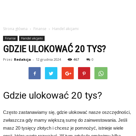
Strona główna
Finanse
Handel akcjami
Finanse
Handel akcjami
GDZIE ULOKOWAĆ 20 TYS?
Przez
Redakcja
-
12 grudnia 2024
467
0
Gdzie ulokować 20 tys?
Często zastanawiamy się, gdzie ulokować nasze oszczędności,
zwłaszcza gdy mamy większą sumę do zainwestowania. Jeśli
masz 20 tysięcy złotych i chcesz je pomnożyć, istnieje wiele
opcji, które warto rozważyć. W tym artykule omówimy kilka