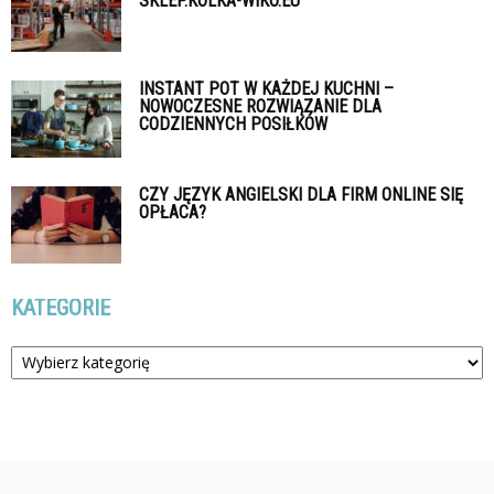
SKLEP.KOLKA-WIKO.EU
INSTANT POT W KAŻDEJ KUCHNI –
NOWOCZESNE ROZWIĄZANIE DLA
CODZIENNYCH POSIŁKÓW
CZY JĘZYK ANGIELSKI DLA FIRM ONLINE SIĘ
OPŁACA?
KATEGORIE
Kategorie