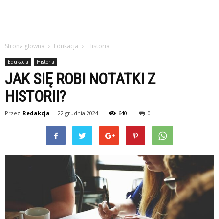
Strona główna
Edukacja
Historia
Edukacja
Historia
JAK SIĘ ROBI NOTATKI Z
HISTORII?
Przez
Redakcja
-
22 grudnia 2024
640
0