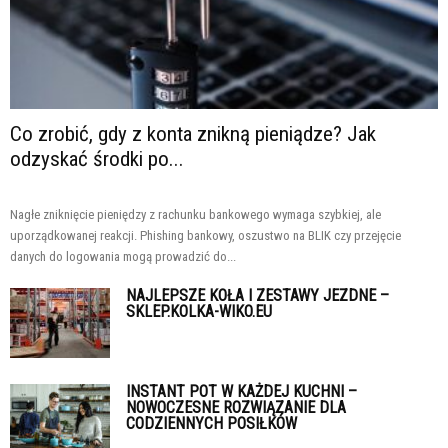
Co zrobić, gdy z konta znikną pieniądze? Jak
odzyskać środki po...
Nagłe zniknięcie pieniędzy z rachunku bankowego wymaga szybkiej, ale
uporządkowanej reakcji. Phishing bankowy, oszustwo na BLIK czy przejęcie
danych do logowania mogą prowadzić do...
NAJLEPSZE KOŁA I ZESTAWY JEZDNE –
SKLEP.KOLKA-WIKO.EU
INSTANT POT W KAŻDEJ KUCHNI –
NOWOCZESNE ROZWIĄZANIE DLA
CODZIENNYCH POSIŁKÓW