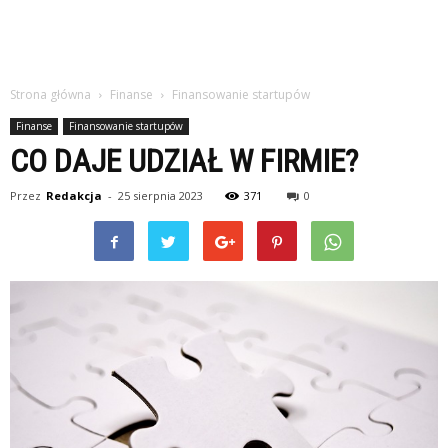
Strona główna
Finanse
Finansowanie startupów
Finanse
Finansowanie startupów
CO DAJE UDZIAŁ W FIRMIE?
Przez
Redakcja
-
25 sierpnia 2023
371
0