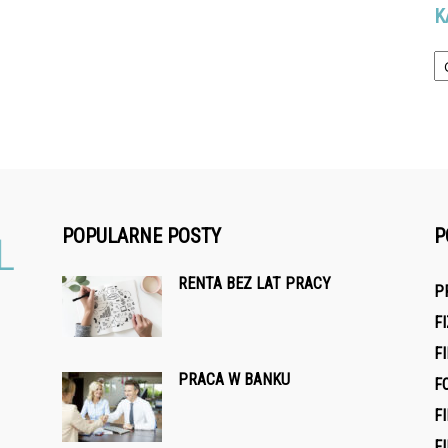
K
Ka
POPULARNE POSTY
P
RENTA BEZ LAT PRACY
P
F
F
PRACA W BANKU
F
F
F