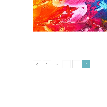
...
1
5
6
7