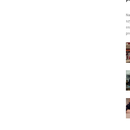
Na
sz
os
pr