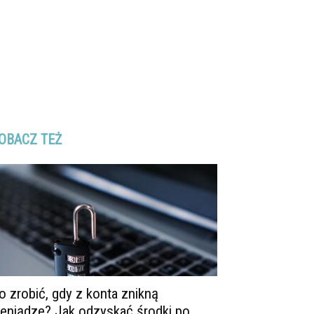
OBACZ TEŻ
o zrobić, gdy z konta znikną
ieniądze? Jak odzyskać środki po...