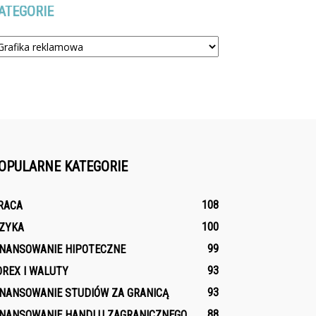
ATEGORIE
tegorie
OPULARNE KATEGORIE
108
RACA
100
IZYKA
99
INANSOWANIE HIPOTECZNE
93
OREX I WALUTY
93
INANSOWANIE STUDIÓW ZA GRANICĄ
88
INANSOWANIE HANDLU ZAGRANICZNEGO